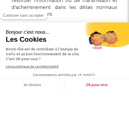
restituer l'information ou de transmission et
d'acheminement dans les délais normaux
d'ordres du client.
L'internaute reconnaît que l'utilisation du site
est régie par la loi française et relève de la
compétence des juges français.
En cas de contestation sur l'interprétation du
contrat, sur l'exécution et la réalisation des
transactions, seul le juge français est
compétent pour connaître du litige.
Modalités de saisine de l'entreprise
Pour toute réclamation, JM FINANCE &
PATRIMOINE peut être contacté selon les
modalités suivantes :
Par courrier : JM FINANCE & PATRIMOINE
10, rue des louvetiers